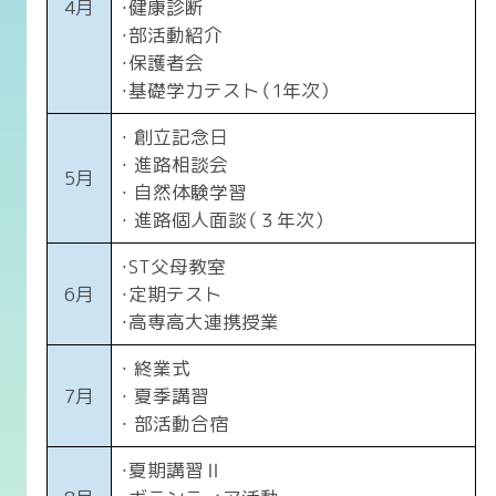
4月
・健康診断
・部活動紹介
・保護者会
・基礎学力テスト（1年次）
・ 創立記念日
・ 進路相談会
5月
・ 自然体験学習
・ 進路個人面談（３年次）
・ST父母教室
6月
・定期テスト
・高専高大連携授業
・ 終業式
7月
・ 夏季講習
・ 部活動合宿
・夏期講習Ⅱ