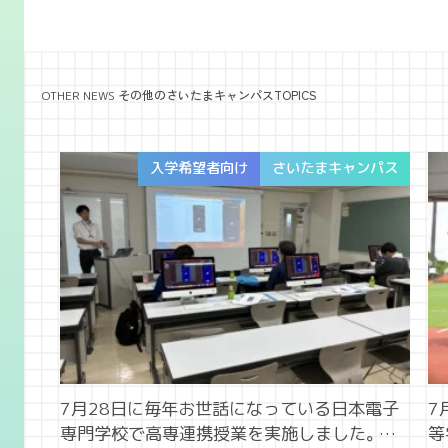
その他のさいたまキャンパスTOPICS
OTHER NEWS
入学希望者向け
さいたまキャンパス
7月28日に毎年お世話になっている日本電子
7
専門学校で高専連携授業を実施しました。今
等