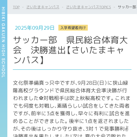
TOP
さいたまキャンパス
さいたまキャンパスTOPICS
サッカー部
2025年09月29日
入学希望者向け
サッカー部 県民総合体育大
会 決勝進出【さいたまキャ
ンパス】
文化祭準備真っ只中ですが、9月28日(日）に狭山緑
陽高校グラウンドで県民総合体育大会準決勝が行
われました⚽️対戦相手は吹上秋桜高校です。これま
でも何度も対戦し、素晴らしい試合をしてきた両者
ですが、前半に3点を獲得し、早々に有利に試合を進
めることができました。後半に1点を返されました
が、その後はしっかり守り抜き、3対１で見事勝利✌️
決勝進出を果たしました！次は、夏の大会で敗れた