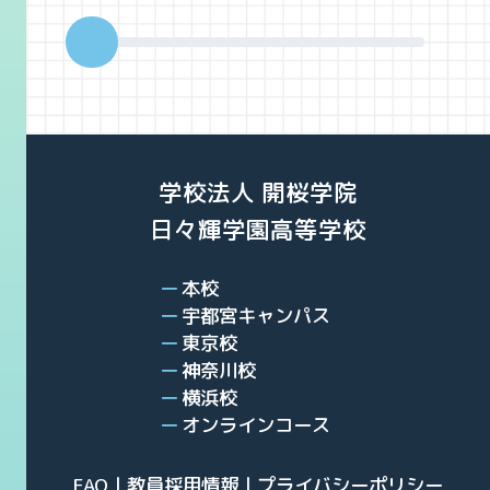
年の夏は「モバイルアプリケーション科」の講
ー
義を体験。皆さんも使っているスマホのアプ
ず
リを実際Macを使って作ってみました。難し
破
いプログラミングに少々手間取りまし
高
学校法人 開桜学院
日々輝学園高等学校
本校
宇都宮キャンパス
東京校
神奈川校
横浜校
オンラインコース
FAQ
教員採用情報
プライバシーポリシー