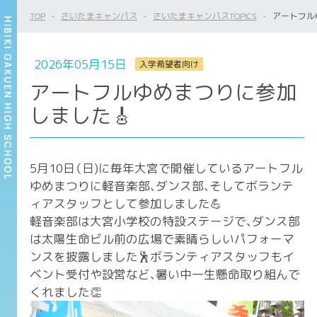
TOP
さいたまキャンパス
さいたまキャンパスTOPICS
アートフル
2026年05月15日
入学希望者向け
アートフルゆめまつりに参加
しました🎸
5月10日（日)に毎年大宮で開催しているアートフル
ゆめまつりに軽音楽部、ダンス部、そしてボランテ
ィアスタッフとして参加しました💪
軽音楽部は大宮小学校の特設ステージで、ダンス部
は太陽生命ビル前の広場で素晴らしいパフォーマ
ンスを披露しました🕺ボランティアスタッフもイ
ベント受付や設営など、暑い中一生懸命取り組んで
くれました👏