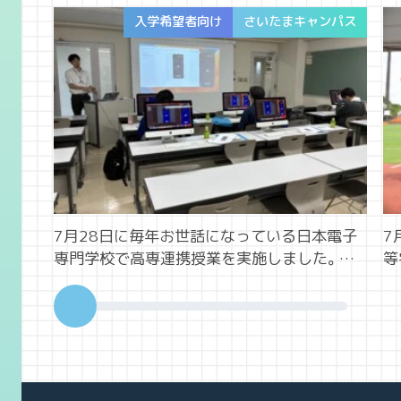
入学希望者向け
さいたまキャンパス
7月28日に毎年お世話になっている日本電子
7
専門学校で高専連携授業を実施しました。今
等
年の夏は「モバイルアプリケーション科」の講
ー
義を体験。皆さんも使っているスマホのアプ
ず
リを実際Macを使って作ってみました。難し
破
いプログラミングに少々手間取りまし
高