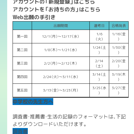
アカウントの「新規登録」は
こちら
アカウントを「お持ちの方」はこちら
Web出願の手引き
出願期間
選考日
合格発表
1/6
1/16（金
第一回
12/1（月）〜12/17（水）
（火）
）
1/24（土
1/30（金
第二回
1/8（木）～1/21（水）
）
）
2/14
2/20（金
第三回
2/2（月）～2/12（木）
（土）
）
3/14（土
3/19（木
第四回
2/24（火）～3/11（水）
）
）
3/25（水
3/27（金
第五回
3/13（金）～3/23（月）
）
）
中学校の先生方へ
調査書・推薦書・生活の記録のフォーマットは、下記
よりダウンロードいただけます。
調査書